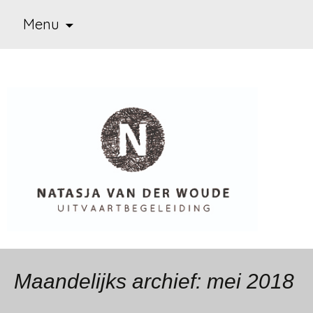
Ga
Menu
naar
de
inhoud
Uitvaart begeleiding
Natasja van der Woude
Maandelijks archief: mei 2018