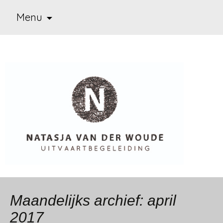
Ga
Menu
naar
de
inhoud
Uitvaart begeleiding
Natasja van der Woude
Maandelijks archief: april
2017