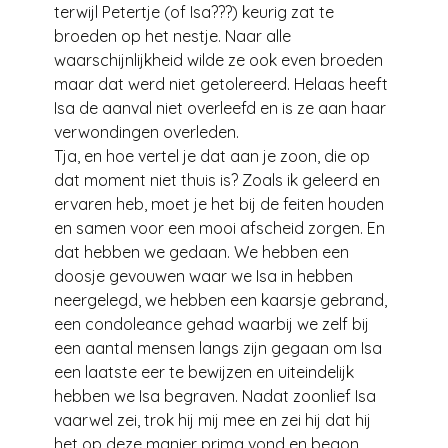
terwijl Petertje (of Isa???) keurig zat te
broeden op het nestje. Naar alle
waarschijnlijkheid wilde ze ook even broeden
maar dat werd niet getolereerd. Helaas heeft
Isa de aanval niet overleefd en is ze aan haar
verwondingen overleden.
Tja, en hoe vertel je dat aan je zoon, die op
dat moment niet thuis is? Zoals ik geleerd en
ervaren heb, moet je het bij de feiten houden
en samen voor een mooi afscheid zorgen. En
dat hebben we gedaan. We hebben een
doosje gevouwen waar we Isa in hebben
neergelegd, we hebben een kaarsje gebrand,
een condoleance gehad waarbij we zelf bij
een aantal mensen langs zijn gegaan om Isa
een laatste eer te bewijzen en uiteindelijk
hebben we Isa begraven. Nadat zoonlief Isa
vaarwel zei, trok hij mij mee en zei hij dat hij
het op deze manier prima vond en begon