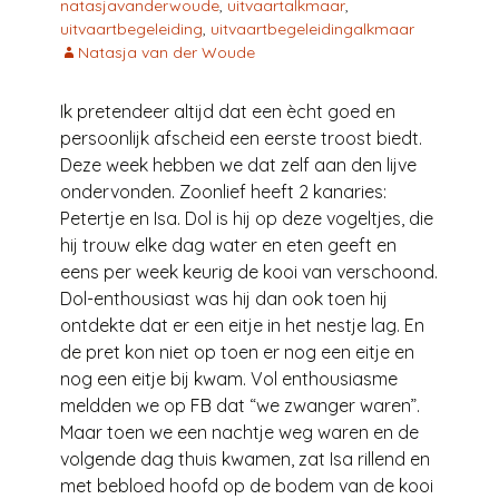
natasjavanderwoude
,
uitvaartalkmaar
,
uitvaartbegeleiding
,
uitvaartbegeleidingalkmaar
Natasja van der Woude
Ik pretendeer altijd dat een ècht goed en
persoonlijk afscheid een eerste troost biedt.
Deze week hebben we dat zelf aan den lijve
ondervonden. Zoonlief heeft 2 kanaries:
Petertje en Isa. Dol is hij op deze vogeltjes, die
hij trouw elke dag water en eten geeft en
eens per week keurig de kooi van verschoond.
Dol-enthousiast was hij dan ook toen hij
ontdekte dat er een eitje in het nestje lag. En
de pret kon niet op toen er nog een eitje en
nog een eitje bij kwam. Vol enthousiasme
meldden we op FB dat “we zwanger waren”.
Maar toen we een nachtje weg waren en de
volgende dag thuis kwamen, zat Isa rillend en
met bebloed hoofd op de bodem van de kooi