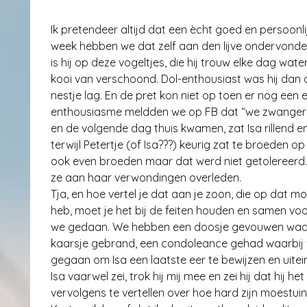
Ik pretendeer altijd dat een ècht goed en persoonli
week hebben we dat zelf aan den lijve ondervonden. 
is hij op deze vogeltjes, die hij trouw elke dag wat
kooi van verschoond. Dol-enthousiast was hij dan oo
nestje lag. En de pret kon niet op toen er nog een e
enthousiasme meldden we op FB dat “we zwanger 
en de volgende dag thuis kwamen, zat Isa rillend
terwijl Petertje (of Isa???) keurig zat te broeden op
ook even broeden maar dat werd niet getolereerd. H
ze aan haar verwondingen overleden.
Tja, en hoe vertel je dat aan je zoon, die op dat mo
heb, moet je het bij de feiten houden en samen vo
we gedaan. We hebben een doosje gevouwen waar 
kaarsje gebrand, een condoleance gehad waarbij we
gegaan om Isa een laatste eer te bewijzen en uitei
Isa vaarwel zei, trok hij mij mee en zei hij dat hij
vervolgens te vertellen over hoe hard zijn moestuin