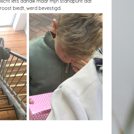
ellicht iets aandik maar mijn standpunt dat
roost biedt, werd bevestigd.