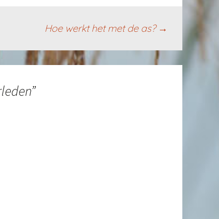
Hoe werkt het met de as?
→
rleden
”