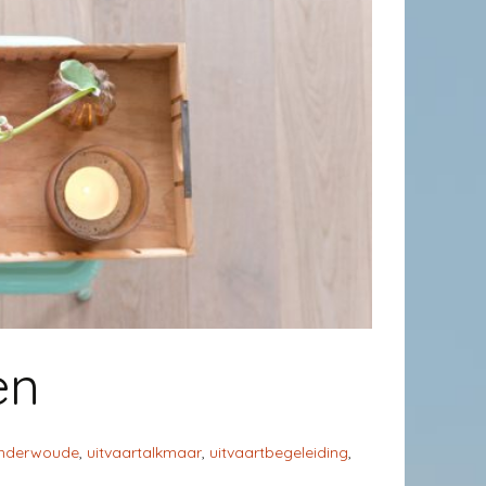
en
anderwoude
,
uitvaartalkmaar
,
uitvaartbegeleiding
,