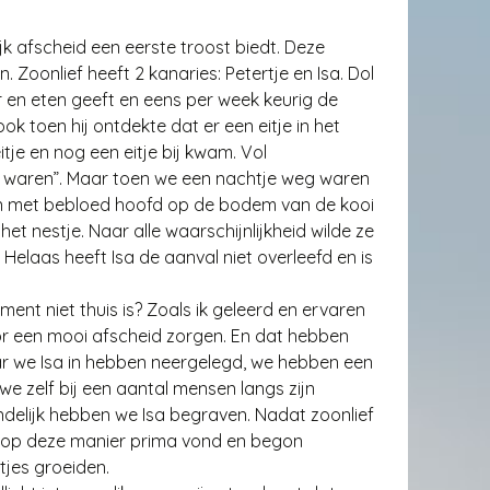
jk afscheid een eerste troost biedt. Deze
Zoonlief heeft 2 kanaries: Petertje en Isa. Dol
er en eten geeft en eens per week keurig de
k toen hij ontdekte dat er een eitje in het
itje en nog een eitje bij kwam. Vol
waren”. Maar toen we een nachtje weg waren
 en met bebloed hoofd op de bodem van de kooi
 het nestje. Naar alle waarschijnlijkheid wilde ze
elaas heeft Isa de aanval niet overleefd en is
ment niet thuis is? Zoals ik geleerd en ervaren
or een mooi afscheid zorgen. En dat hebben
we Isa in hebben neergelegd, we hebben een
 zelf bij een aantal mensen langs zijn
ndelijk hebben we Isa begraven. Nadat zoonlief
 het op deze manier prima vond en begon
tjes groeiden.