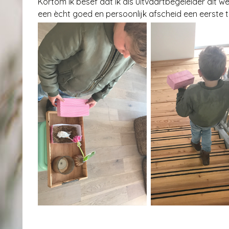
Kortom ik besef dat ik als uitvaartbegeleider dit w
een ècht goed en persoonlijk afscheid een eerste t