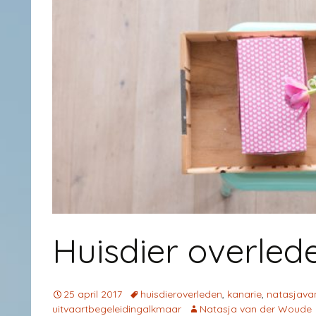
Huisdier overled
25 april 2017
huisdieroverleden
,
kanarie
,
natasjav
uitvaartbegeleidingalkmaar
Natasja van der Woude