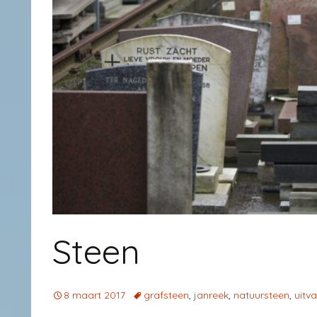
Steen
8 maart 2017
grafsteen
,
janreek
,
natuursteen
,
uitv