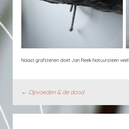
Naast grafstenen doet Jan Reek Natuursteen veel me
Berichtnavigatie
←
Opvoeden & de dood