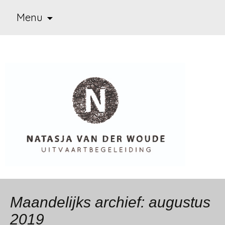
Ga
Menu
naar
de
inhoud
Uitvaart begeleiding
Natasja van der Woude
Maandelijks archief: augustus
2019