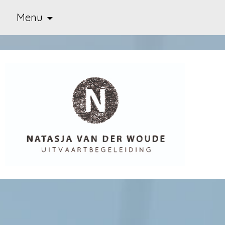
Ga
Menu
naar
de
inhoud
Uitvaart begeleiding
Natasja van der Woude