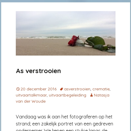
As verstrooien
20 december 2016
asverstrooien
,
crematie
,
uitvaartalkmaar
,
uitvaartbegeleiding
Natasja
van der Woude
Vandaag was ik aan het fotograferen op het
strand; een zakelijk portret van een gedreven
ondernemer. We liepen een stukje langs de