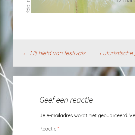
Berichtnavigatie
←
Hij hield van festivals
Futuristisch
Geef een reactie
Je e-mailadres wordt niet gepubliceerd.
Ve
Reactie
*