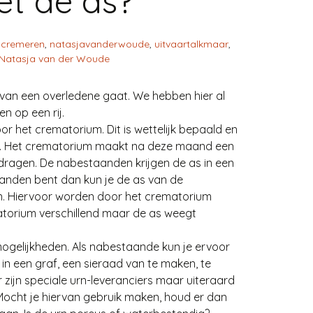
et de as?
,
cremeren
,
natasjavanderwoude
,
uitvaartalkmaar
,
Natasja van der Woude
 van een overledene gaat. We hebben hier al
n op een rij.
 het crematorium. Dit is wettelijk bepaald en
en. Het crematorium maakt na deze maand een
ragen. De nabestaanden krijgen de as in een
anden bent dan kun je de as van de
n. Hiervoor worden door het crematorium
atorium verschillend maar de as weegt
mogelijkheden. Als nabestaande kun je ervoor
n in een graf, een sieraad van te maken, te
r zijn speciale urn-leveranciers maar uiteraard
t. Mocht je hiervan gebruik maken, houd er dan