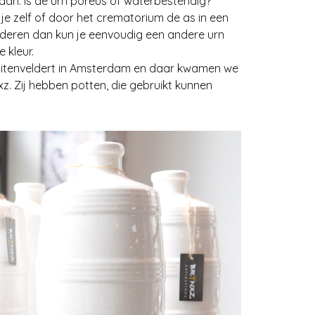
taan. Is de urn poreus of waterbestendig?
 je zelf of door het crematorium de as in een
anderen dan kun je eenvoudig een andere urn
 kleur.
uitenveldert in Amsterdam en daar kwamen we
z. Zij hebben potten, die gebruikt kunnen