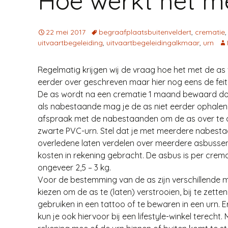
Hoe werkt het m
22 mei 2017
begraafplaatsbuitenveldert
,
crematie
uitvaartbegeleiding
,
uitvaartbegeleidingalkmaar
,
urn
Regelmatig krijgen wij de vraag hoe het met de as
eerder over geschreven maar hier nog eens de feite
De as wordt na een crematie 1 maand bewaard door
als nabestaande mag je de as niet eerder ophal
afspraak met de nabestaanden om de as over te d
zwarte PVC-urn. Stel dat je met meerdere nabesta
overledene laten verdelen over meerdere asbusse
kosten in rekening gebracht. De asbus is per crem
ongeveer 2,5 – 3 kg.
Voor de bestemming van de as zijn verschillende 
kiezen om de as te (laten) verstrooien, bij te zette
gebruiken in een tattoo of te bewaren in een urn. E
kun je ook hiervoor bij een lifestyle-winkel terech